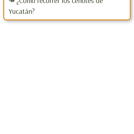
↠ ¿Cómo recorrer los cenotes de
Yucatán?